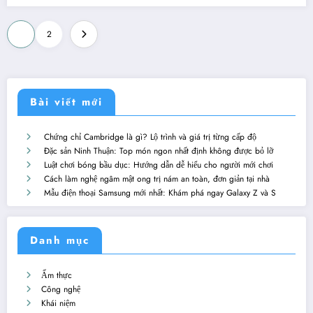
Phân
1
2
trang
bài
viết
Bài viết mới
Chứng chỉ Cambridge là gì? Lộ trình và giá trị từng cấp độ
Đặc sản Ninh Thuận: Top món ngon nhất định không được bỏ lỡ
Luật chơi bóng bầu dục: Hướng dẫn dễ hiểu cho người mới chơi
Cách làm nghệ ngâm mật ong trị nám an toàn, đơn giản tại nhà
Mẫu điện thoại Samsung mới nhất: Khám phá ngay Galaxy Z và S
Danh mục
Ẩm thực
Công nghệ
Khái niệm