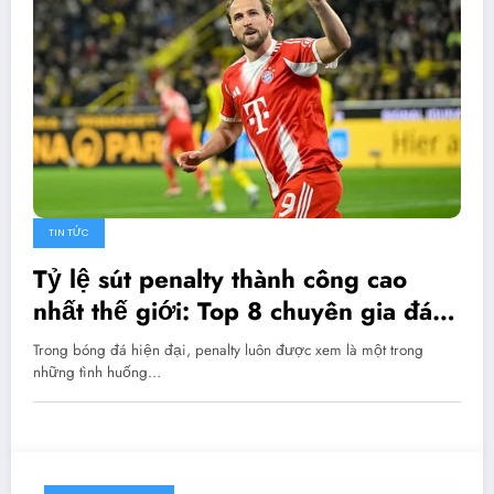
TIN TỨC
Tỷ lệ sút penalty thành công cao
nhất thế giới: Top 8 chuyên gia đá
phạt đền xuất sắc nhất
Trong bóng đá hiện đại, penalty luôn được xem là một trong
những tình huống…