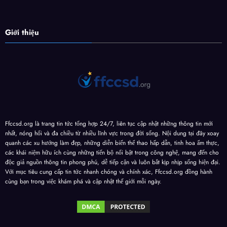
Giới thiệu
Ffccsd.org là trang tin tức tổng hợp 24/7, liên tục cập nhật những thông tin mới
nhất, nóng hổi và đa chiều từ nhiều lĩnh vực trong đời sống. Nội dung tại đây xoay
quanh các xu hướng làm đẹp, những diễn biến thể thao hấp dẫn, tinh hoa ẩm thực,
các khái niệm hữu ích cùng những tiến bộ nổi bật trong công nghệ, mang đến cho
độc giả nguồn thông tin phong phú, dễ tiếp cận và luôn bắt kịp nhịp sống hiện đại.
Với mục tiêu cung cấp tin tức nhanh chóng và chính xác, Ffccsd.org đồng hành
cùng bạn trong việc khám phá và cập nhật thế giới mỗi ngày.