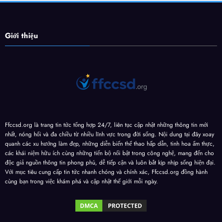
Giới thiệu
Ffccsd.org là trang tin tức tổng hợp 24/7, liên tục cập nhật những thông tin mới
nhất, nóng hổi và đa chiều từ nhiều lĩnh vực trong đời sống. Nội dung tại đây xoay
quanh các xu hướng làm đẹp, những diễn biến thể thao hấp dẫn, tinh hoa ẩm thực,
các khái niệm hữu ích cùng những tiến bộ nổi bật trong công nghệ, mang đến cho
độc giả nguồn thông tin phong phú, dễ tiếp cận và luôn bắt kịp nhịp sống hiện đại.
Với mục tiêu cung cấp tin tức nhanh chóng và chính xác, Ffccsd.org đồng hành
cùng bạn trong việc khám phá và cập nhật thế giới mỗi ngày.