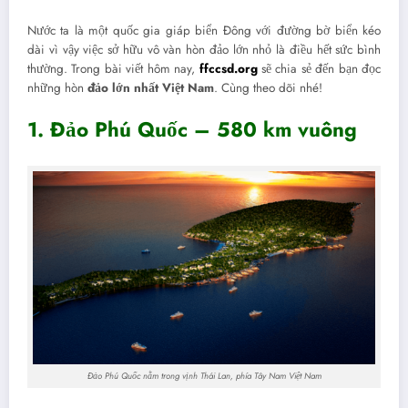
Nước ta là một quốc gia giáp biển Đông với đường bờ biển kéo
dài vì vậy việc sở hữu vô vàn hòn đảo lớn nhỏ là điều hết sức bình
thường. Trong bài viết hôm nay,
ffccsd.org
sẽ chia sẻ đến bạn đọc
những hòn
đảo lớn nhất Việt Nam
. Cùng theo dõi nhé!
1. Đảo Phú Quốc – 580 km vuông
Đảo Phú Quốc nằm trong vịnh Thái Lan, phía Tây Nam Việt Nam